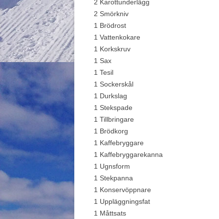
2 Karottunderlägg
2 Smörkniv
1 Brödrost
1 Vattenkokare
1 Korkskruv
1 Sax
1 Tesil
1 Sockerskål
1 Durkslag
1 Stekspade
1 Tillbringare
1 Brödkorg
1 Kaffebryggare
1 Kaffebryggarekanna
1 Ugnsform
1 Stekpanna
1 Konservöppnare
1 Uppläggningsfat
1 Måttsats