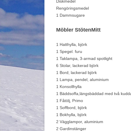
Diskmedel
Rengöringsmedel
1 Dammsugare
Möbler StötenMitt
1 Hatthylla, björk
1 Spegel. furu
1 Taklampa, 3-armad spotlight
6 Stolar, lackerad björk
1 Bord; lackerad björk
1 Lampa, pendel, aluminium
1 Konsollhylla
1 Bäddsoffa,längsbäddad med två kudd
1 Fåtölj, Primo
1 Soffbord, björk
1 Bokhylla, björk
2 Vägglampor, aluminium
2 Gardinstänger