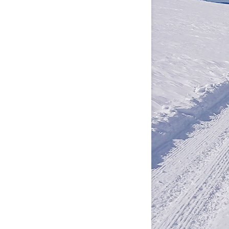
SNING OCH BUDGET
OKUMENTATION
INFORMATION HUR MAN LÄGGER
UPP DOKUMENT
STYRELSEMÖTEN PROTOKOLL
AVTAL
OFFERTER
ÖVRIGA DOKUMENT