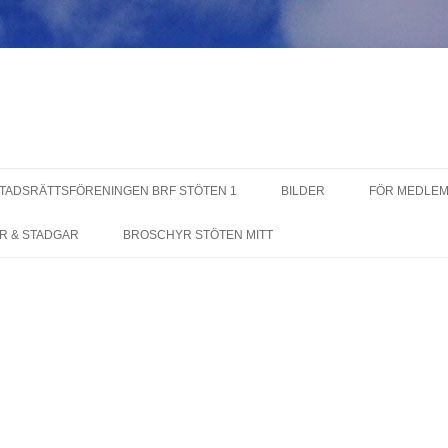
Hoppa
till
TADSRÄTTSFÖRENINGEN BRF STÖTEN 1
BILDER
FÖR MEDLE
innehåll
PA LÄGENHET
STYRELSEN
R & STADGAR
BROSCHYR STÖTEN MITT
RA LÄGENHET
INFORMATIO
MEDLEMMA
KLARINFORMATION
FÖRENINGS
ÅRSSTÄMMA
BILDER REN