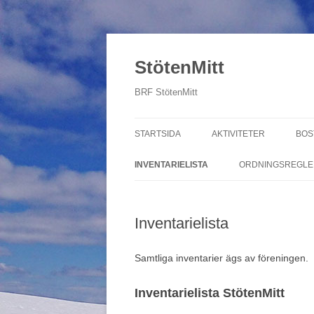
StötenMitt
BRF StötenMitt
STARTSIDA
AKTIVITETER
BOS
KÖ
INVENTARIELISTA
ORDNINGSREGLE
HY
Inventarielista
MÄ
Samtliga inventarier ägs av föreningen.
Inventarielista StötenMitt