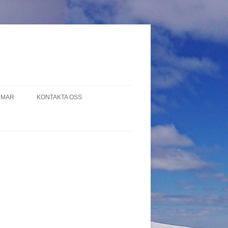
MMAR
KONTAKTA OSS
NSBREV TILL
R
STÄMMA
 PROTOKOLL
OVERING 2019