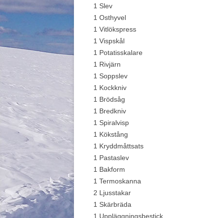
1 Slev
1 Osthyvel
1 Vitlökspress
1 Vispskål
1 Potatisskalare
1 Rivjärn
1 Soppslev
1 Kockkniv
1 Brödsåg
1 Bredkniv
1 Spiralvisp
1 Kökstång
1 Kryddmåttsats
1 Pastaslev
1 Bakform
1 Termoskanna
2 Ljusstakar
1 Skärbräda
1 Uppläggningsbestick