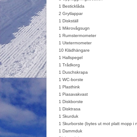
1 Besticklåda
2 Grytlappar
1 Diskställ
1 Mikrovågsugn
1 Rumstermometer
1 Utetermometer
10 Klädhängare
1 Hallspegel
1 Trådkorg
1 Duschskrapa
1 WC-borste
1 Plasthink
1 Piasavakvast
1 Diskborste
1 Disktrasa
1 Skurduk
1 Skurborste (bytes ut mot platt mopp i
1 Dammduk